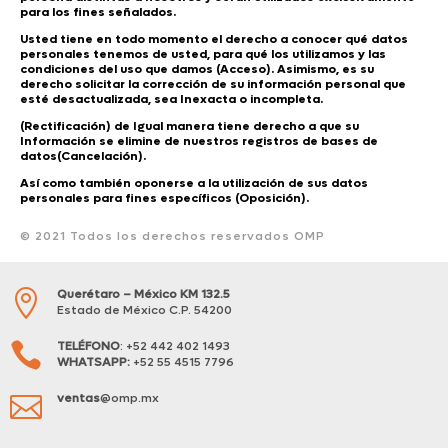
para los fines señalados.
Usted tiene en todo momento el derecho a conocer qué datos
personales tenemos de usted, para qué los utilizamos y las
condiciones del uso que damos (Acceso). Asimismo, es su
derecho solicitar la corrección de su información personal que
esté desactualizada, sea Inexacta o incompleta.
(Rectificación) de Igual manera tiene derecho a que su
Información se elimine de nuestros registros de bases de
datos(Cancelación).
Así como también oponerse a la utilización de sus datos
personales para fines específicos (Oposición).
© 2021 Todos los derechos reservados OMP
Querétaro – México KM 132.5

Estado de México C.P. 54200
TELÉFONO
: +52 442 402 1493

WHATSAPP:
+52 55 4515 7796
ventas
@omp.mx
