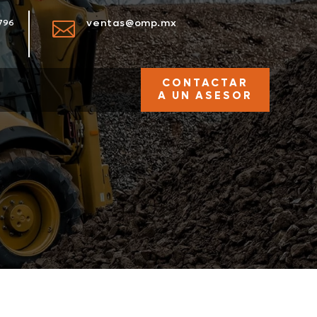
ventas@omp.mx
796

CONTACTAR
A UN ASESOR