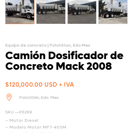
Equipo de concreto
|
Polotitlan, Edo Mex
Camión Dosificador de
Concreto Mack 2008
$120,000.00 USD + IVA

Polotitlán, Edo. Mex.
SKU —05269
– Motor Diesel
– Modelo Motor MP7-405M