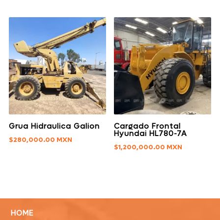
Grua Hidraulica Galion
Cargado Frontal
Hyundai HL780-7A
$
280,000.00
$
1,200,000.00
HOME