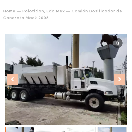
Home
—
Polotitlan, Edo Mex
— Camión Dosificador de
Concreto Mack 2008