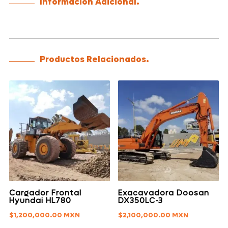
Información Adicional.
Productos Relacionados.
Cargador Frontal
Exacavadora Doosan
Hyundai HL780
DX350LC-3
$
1,200,000.00
$
2,100,000.00