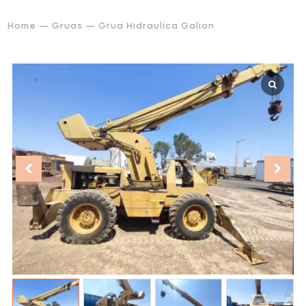
Home
—
Gruas
— Grua Hidraulica Galion