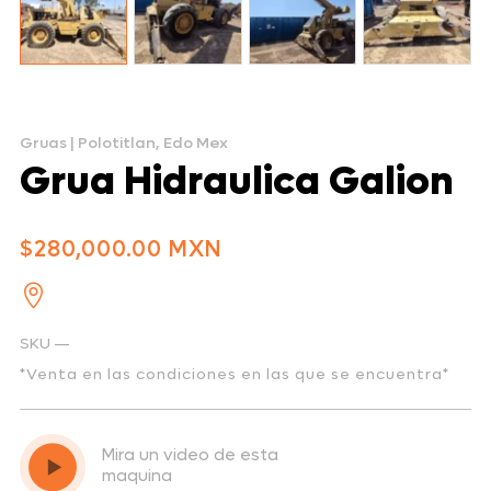
Gruas
|
Polotitlan, Edo Mex
Grua Hidraulica Galion
$
280,000.00

SKU —
*Venta en las condiciones en las que se encuentra*
Mira un video de esta
maquina