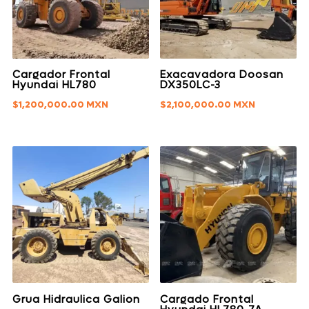
Cargador Frontal
Exacavadora Doosan
Hyundai HL780
DX350LC-3
$
1,200,000.00
$
2,100,000.00
Grua Hidraulica Galion
Cargado Frontal