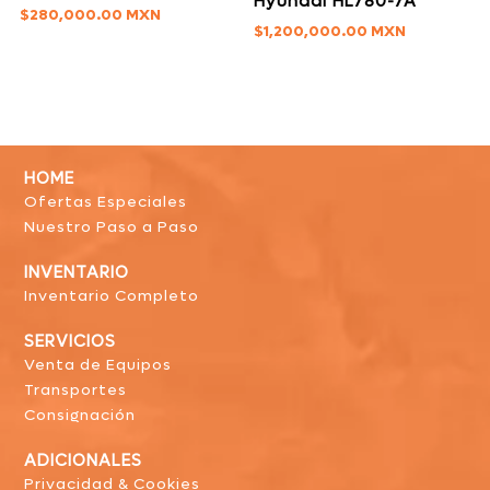
Hyundai HL780-7A
$
280,000.00
$
1,200,000.00
HOME
Ofertas Especiales
Nuestro Paso a Paso
INVENTARIO
Inventario Completo
SERVICIOS
Venta de Equipos
Transportes
Consignación
ADICIONALES
Privacidad & Cookies