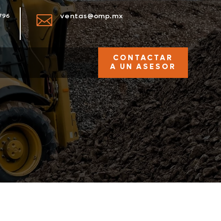
ventas@omp.mx
796

CONTACTAR
A UN ASESOR