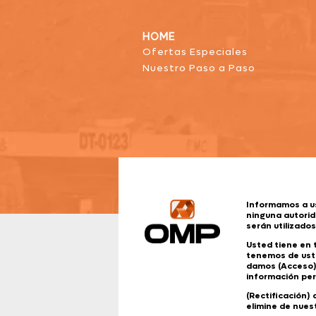
HOME
Ofertas Especiales
Nuestro Paso a Paso
Informamos a u
ninguna autorid
serán utilizado
Usted tiene en
tenemos de uste
damos (Acceso).
información per
(Rectificación)
elimine de nues