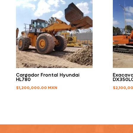
Cargador Frontal Hyundai
Exacav
HL780
DX350L
$
1,200,000.00
$
2,100,0