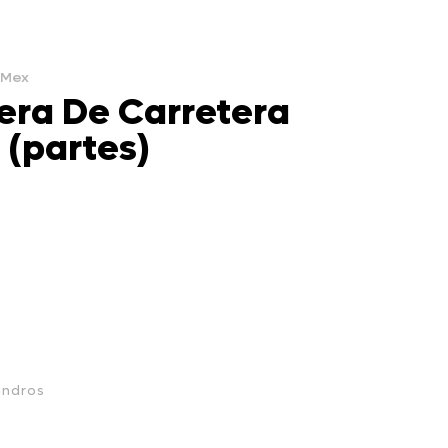
o Mex
era De Carretera
 (partes)
indros