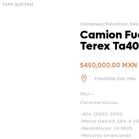
 Ta40 (partes)
Camiones
|
Polotitlan, Ed
Camion Fu
Terex Ta40
$
450,000.00

Polotitlán, Edo. Mex.
SKU —
Características:
-Año: (2000, 2001)
-Motor Detroit S60, 6 cil
-Neumáticos: 29.5R25
-Motores arrancando