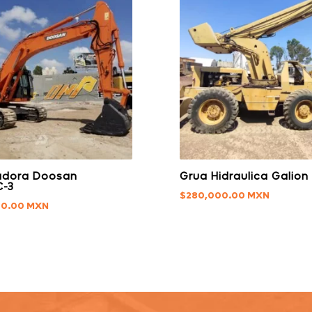
adora Doosan
Grua Hidraulica Galion
C-3
$
280,000.00
00.00