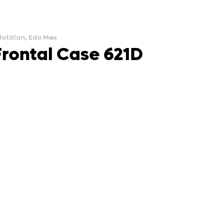
lotitlan, Edo Mex
rontal Case 621D