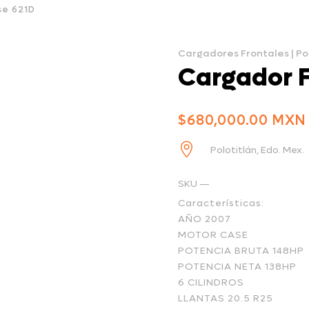
se 621D
Cargadores Frontales
|
Po
Cargador F
$
680,000.00

Polotitlán, Edo. Mex.
SKU —
Características:
AÑO 2007
MOTOR CASE
POTENCIA BRUTA 148HP
POTENCIA NETA 138HP
6 CILINDROS
LLANTAS 20.5 R25