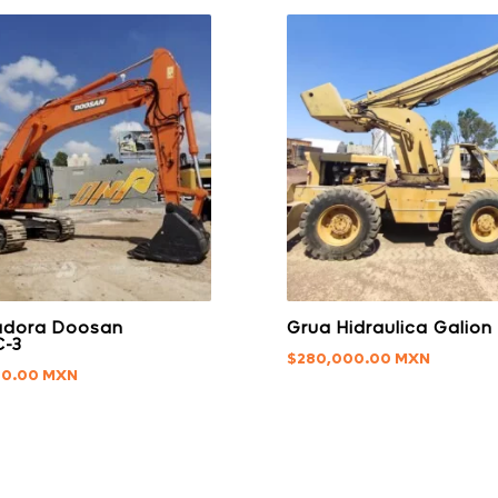
adora Doosan
Grua Hidraulica Galion
C-3
$
280,000.00
00.00