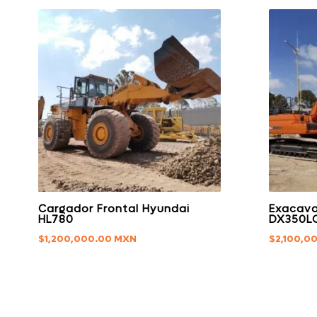
Cargador Frontal Hyundai
Exacav
HL780
DX350L
$
1,200,000.00
$
2,100,0