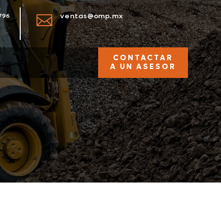
ventas@omp.mx
796

CONTACTAR
A UN ASESOR