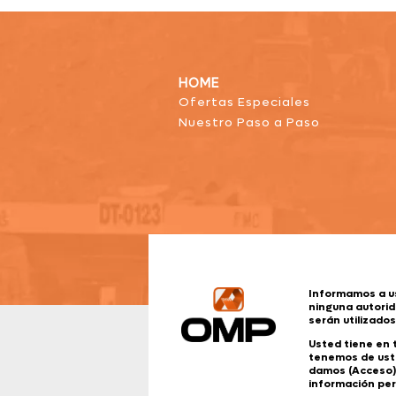
HOME
Ofertas Especiales
Nuestro Paso a Paso
Informamos a u
ninguna autorid
serán utilizado
Usted tiene en
tenemos de uste
damos (Acceso).
información per