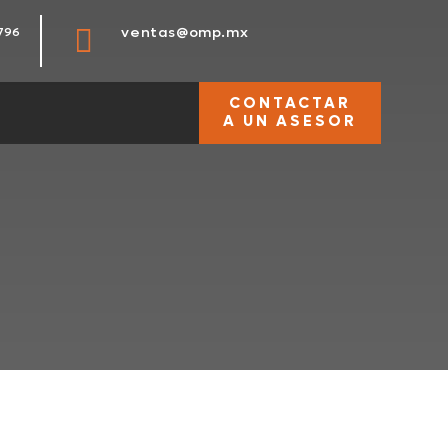

ventas@omp.mx
796
CONTACTAR
A UN ASESOR