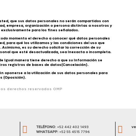
sted, que sus datos personales no serán compartidos con
ad, empresa, organización o persona distintas a nosotros y
s exclusivamente para los fines señalados.
 todo momento el derecho a conocer qué datos personales
d, para qué los utilizamos y las condiciones del uso que
 Asimismo, es su derecho solicitar la corrección de su
sonal que esté desactualizada, sea Inexacta o incompleta.
 de Igual manera tiene derecho a que su Información se
tros registros de bases de datos(Cancelación).
n oponerse a la utilización de sus datos personales para
s (Oposición).
 los derechos reservados OMP


TELÉFONO
: +52 442 402 1493
ve
WHATSAPP:
+52 55 4515 7796