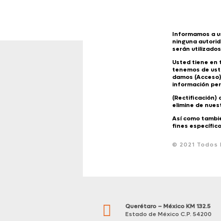
Informamos a u
ninguna autorid
serán utilizado
Usted tiene en
tenemos de uste
damos (Acceso).
información per
(Rectificación)
elimine de nues
Así como tambié
fines específico
© 2021 Todos

Querétaro – México KM 132.5
Estado de México C.P. 54200