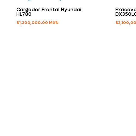
Cargador Frontal Hyundai
Exacav
HL780
DX350L
$
1,200,000.00
$
2,100,0
HOME
Ofertas Especiales
Nuestro Paso a Paso