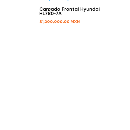
Cargado Frontal Hyundai
HL780-7A
$
1,200,000.00
ADICIONALES
Privacidad & Cookies
Políticas de Tratamiento
de Datos
Nuestras Redes Sociales
Contacto