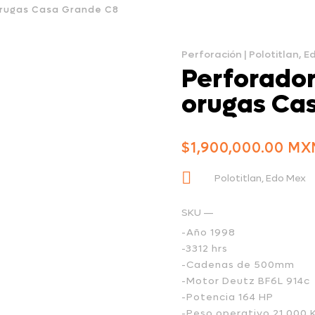
orugas Casa Grande C8
Perforación
|
Polotitlan, E
Perforador
orugas Ca
$
1,900,000.00

Polotitlan, Edo Mex
SKU —
-Año 1998
-3312 hrs
-Cadenas de 500mm
-Motor Deutz BF6L 914c
-Potencia 164 HP
-Peso operativo 21,000 