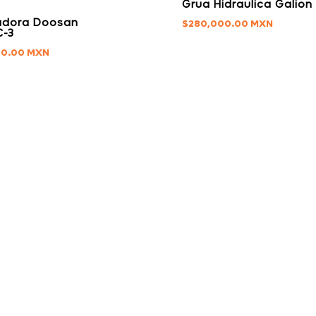
Grua Hidraulica Galion
adora Doosan
$
280,000.00
C-3
00.00
INVENTARIO
SERVICIOS
Inventario Completo
Venta de Equipos
Transportes
Consignación