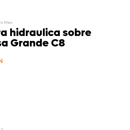
do Mex
a hidraulica sobre
sa Grande C8
Kg