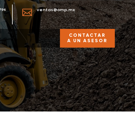
ventas@omp.mx
796

CONTACTAR
A UN ASESOR