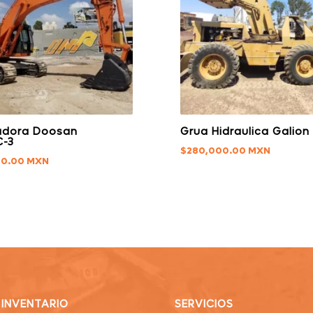
adora Doosan
Grua Hidraulica Galion
C-3
$
280,000.00
00.00
INVENTARIO
SERVICIOS