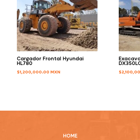
Cargador Frontal Hyundai
Exacav
HL780
DX350L
$
1,200,000.00
$
2,100,0
HOME