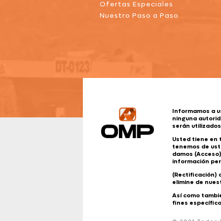
Ofertas Especiales
Nuestro Paso a Paso
Informamos a u
ninguna autorid
serán utilizado
Usted tiene en
tenemos de uste
damos (Acceso).
información per
(Rectificación)
elimine de nues
Así como tambié
fines específico