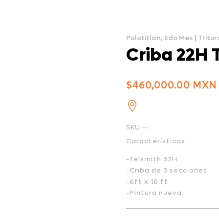
Polotitlan, Edo Mex
|
Tritur
Criba 22H 
$
460,000.00

SKU —
Características:
-Telsmith 32H
-Criba de 3 secciones
-6ft x 16 ft
-Pintura nueva