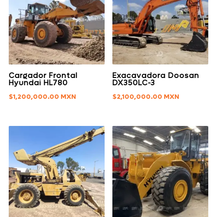
Cargador Frontal
Exacavadora Doosan
Hyundai HL780
DX350LC-3
$
1,200,000.00
$
2,100,000.00