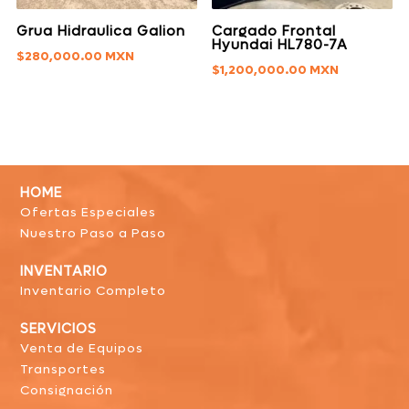
Grua Hidraulica Galion
Cargado Frontal
Hyundai HL780-7A
$
280,000.00
$
1,200,000.00
HOME
Ofertas Especiales
Nuestro Paso a Paso
INVENTARIO
Inventario Completo
SERVICIOS
Venta de Equipos
Transportes
Consignación