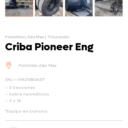
Polotitlan, Edo Mex
|
Trituración
Criba Pioneer Eng

Polotitlán, Edo. Mex.
SKU —516210B0A33*
– 3 Secciones
– Sobre neumáticos
– 5 x 16
*Equipo en transito