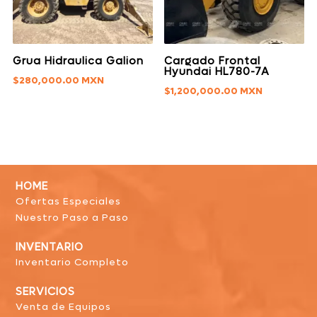
Grua Hidraulica Galion
Cargado Frontal
Hyundai HL780-7A
$
280,000.00
$
1,200,000.00
HOME
Ofertas Especiales
Nuestro Paso a Paso
INVENTARIO
Inventario Completo
SERVICIOS
Venta de Equipos