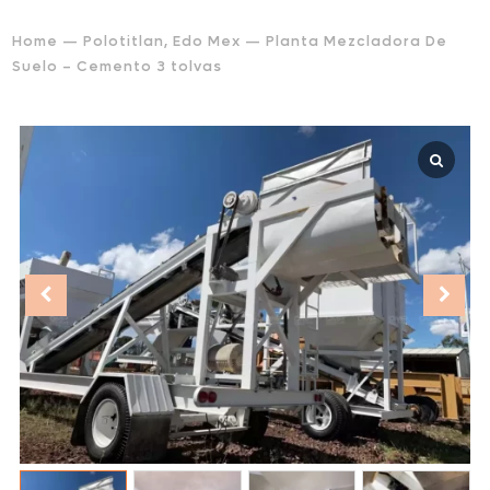
Home
—
Polotitlan, Edo Mex
— Planta Mezcladora De
Suelo – Cemento 3 tolvas