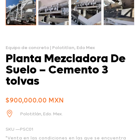
Equipo de concreto
|
Polotitlan, Edo Mex
Planta Mezcladora De
Suelo – Cemento 3
tolvas
$
900,000.00

Polotitlán, Edo. Mex.
SKU —PSC01
*Venta en las condiciones en las que se encuentra