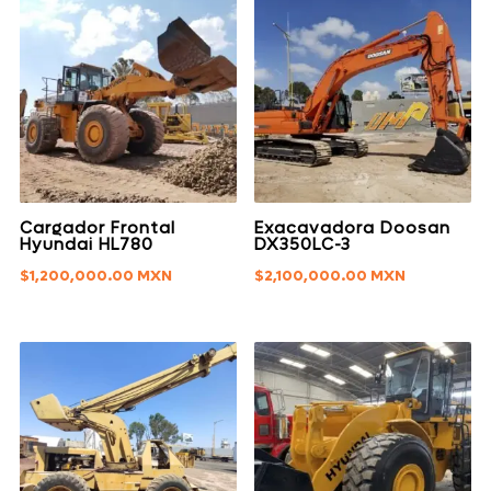
Cargador Frontal
Exacavadora Doosan
Hyundai HL780
DX350LC-3
$
1,200,000.00
$
2,100,000.00