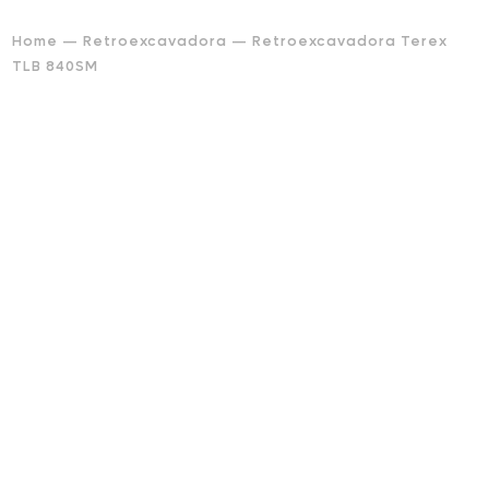
Home
—
Retroexcavadora
— Retroexcavadora Terex
TLB 840SM