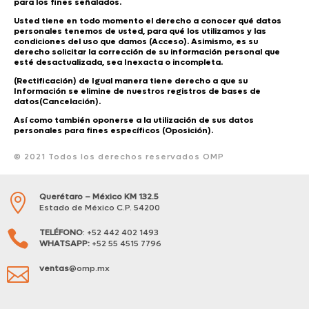
para los fines señalados.
Usted tiene en todo momento el derecho a conocer qué datos
personales tenemos de usted, para qué los utilizamos y las
condiciones del uso que damos (Acceso). Asimismo, es su
derecho solicitar la corrección de su información personal que
esté desactualizada, sea Inexacta o incompleta.
(Rectificación) de Igual manera tiene derecho a que su
Información se elimine de nuestros registros de bases de
datos(Cancelación).
Así como también oponerse a la utilización de sus datos
personales para fines específicos (Oposición).
© 2021 Todos los derechos reservados OMP
Querétaro – México KM 132.5

Estado de México C.P. 54200
TELÉFONO
: +52 442 402 1493

WHATSAPP:
+52 55 4515 7796
ventas
@omp.mx
