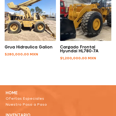
Grua Hidraulica Galion
Cargado Frontal
Hyundai HL780-7A
$
280,000.00
$
1,200,000.00
HOME
Ofertas Especiales
Nuestro Paso a Paso
INVENTARIO