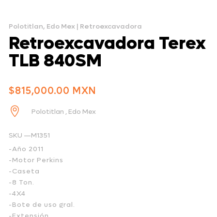
Polotitlan, Edo Mex
|
Retroexcavadora
Retroexcavadora Terex
TLB 840SM
$
815,000.00

Polotitlan , Edo Mex
SKU —M1351
-Año 2011
-Motor Perkins
-Caseta
-8 Ton.
-4X4
-Bote de uso gral.
-Extensión